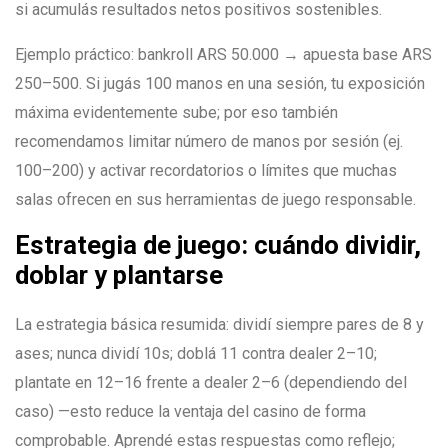
si acumulás resultados netos positivos sostenibles.
Ejemplo práctico: bankroll ARS 50.000 → apuesta base ARS
250–500. Si jugás 100 manos en una sesión, tu exposición
máxima evidentemente sube; por eso también
recomendamos limitar número de manos por sesión (ej.
100–200) y activar recordatorios o límites que muchas
salas ofrecen en sus herramientas de juego responsable.
Estrategia de juego: cuándo dividir,
doblar y plantarse
La estrategia básica resumida: dividí siempre pares de 8 y
ases; nunca dividí 10s; doblá 11 contra dealer 2–10;
plantate en 12–16 frente a dealer 2–6 (dependiendo del
caso) —esto reduce la ventaja del casino de forma
comprobable. Aprendé estas respuestas como reflejo;