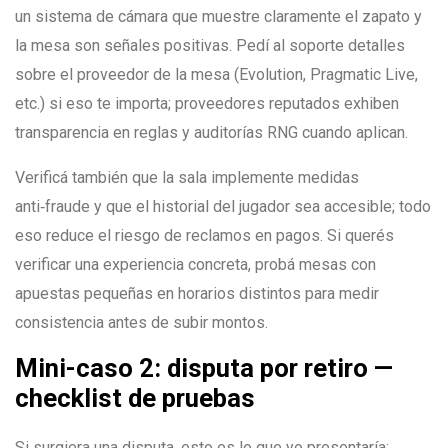
un sistema de cámara que muestre claramente el zapato y
la mesa son señales positivas. Pedí al soporte detalles
sobre el proveedor de la mesa (Evolution, Pragmatic Live,
etc.) si eso te importa; proveedores reputados exhiben
transparencia en reglas y auditorías RNG cuando aplican.
Verificá también que la sala implemente medidas
anti‑fraude y que el historial del jugador sea accesible; todo
eso reduce el riesgo de reclamos en pagos. Si querés
verificar una experiencia concreta, probá mesas con
apuestas pequeñas en horarios distintos para medir
consistencia antes de subir montos.
Mini-caso 2: disputa por retiro —
checklist de pruebas
Si surgiera una disputa, esto es lo que yo presentaría: