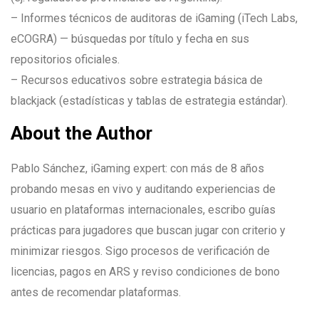
– Informes técnicos de auditoras de iGaming (iTech Labs,
eCOGRA) — búsquedas por título y fecha en sus
repositorios oficiales.
– Recursos educativos sobre estrategia básica de
blackjack (estadísticas y tablas de estrategia estándar).
About the Author
Pablo Sánchez, iGaming expert: con más de 8 años
probando mesas en vivo y auditando experiencias de
usuario en plataformas internacionales, escribo guías
prácticas para jugadores que buscan jugar con criterio y
minimizar riesgos. Sigo procesos de verificación de
licencias, pagos en ARS y reviso condiciones de bono
antes de recomendar plataformas.