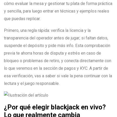
cómo evaluar la mesa y gestionar tu plata de forma práctica
y sencilla, para luego entrar en técnicas y ejemplos reales
que puedas replicar.
Primero, una regla rápida: verifica la licencia y la
transparencia del operador antes de jugar; si faltan datos,
suspende el depósito y pide más info. Esta comprobación
previa te ahorra horas de disputa y estrés en caso de
bloqueo o problemas de retiro, y conecta directamente con
lo que veremos en la sección de pagos y KYC. A partir de
esa verificación, vas a saber si vale la pena continuar con la
lectura y el juego responsable.
¿Por qué elegir blackjack en vivo?
Lo que realmente cambia