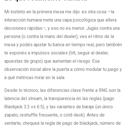
Mi instinto en la primera mesa me dijo: es otra cosa —la
interacción humana mete una capa psicológica que altera
decisiones rápidas—, y eso no es menor. Jugás contra una
persona (o contra la mano del dealer), ves el ritmo de la
mesa y podés ajustar tu banca en tiempo real, pero también
te exponés a impulsos sociales (tilt, seguir al dealer,
apuestas de grupo) que aumentan el riesgo. Esa
observación inicial abre la puerta a cómo modular tu juego y
a qué métricas mirar en la sala.
Desde lo técnico, las diferencias clave frente a RNG son la
latencia del stream, la transparencia en las reglas (pago
Blackjack 3:2 vs 6:5), y las variantes de baraje (un único
zapato, reshuﬄe frecuente, o cold-deck). Antes de
sentarte, chequeá la regla de pago de blackjack, número de