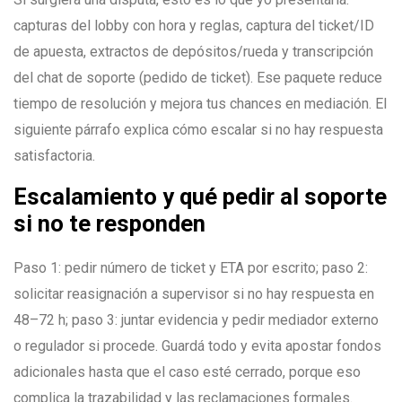
capturas del lobby con hora y reglas, captura del ticket/ID
de apuesta, extractos de depósitos/rueda y transcripción
del chat de soporte (pedido de ticket). Ese paquete reduce
tiempo de resolución y mejora tus chances en mediación. El
siguiente párrafo explica cómo escalar si no hay respuesta
satisfactoria.
Escalamiento y qué pedir al soporte
si no te responden
Paso 1: pedir número de ticket y ETA por escrito; paso 2:
solicitar reasignación a supervisor si no hay respuesta en
48–72 h; paso 3: juntar evidencia y pedir mediador externo
o regulador si procede. Guardá todo y evita apostar fondos
adicionales hasta que el caso esté cerrado, porque eso
complica la trazabilidad y las reclamaciones formales.