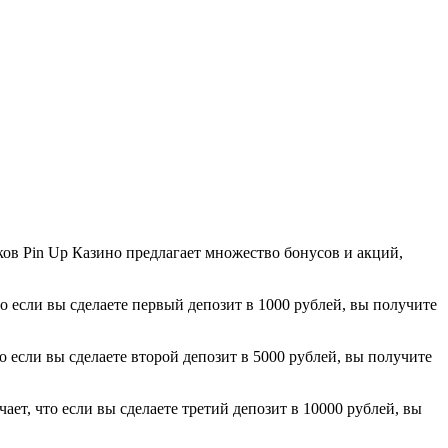
ков Pin Up Казино предлагает множество бонусов и акций,
о если вы сделаете первый депозит в 1000 рублей, вы получите
о если вы сделаете второй депозит в 5000 рублей, вы получите
ает, что если вы сделаете третий депозит в 10000 рублей, вы