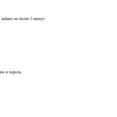
 займет не более 5 минут.
ин и пароль.