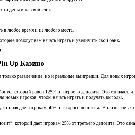
сти деньги на свой счет.
ь в любое время и из любого места.
оторые помогут вам начать играть и увеличить свой банк.
!
in Up Казино
не только развлечение, но и реальные выигрыши. Для новых игро
нус, который равен 125% от первого депозита. Это означает, чт
ля новых игроков, чтобы начать играть и получать выгоды.
которая дает игрокам 50% от второго депозита. Это означает, чт
зит”, который дает игрокам 25% от третьего депозита. Это означ