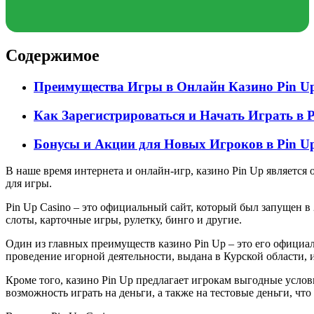
Содержимое
Преимущества Игры в Онлайн Казино Pin U
Как Зарегистрироваться и Начать Играть в 
Бонусы и Акции для Новых Игроков в Pin U
В наше время интернета и онлайн-игр, казино Pin Up являетс
для игры.
Pin Up Casino – это официальный сайт, который был запущен в 
слоты, карточные игры, рулетку, бинго и другие.
Один из главных преимуществ казино Pin Up – это его официал
проведение игорной деятельности, выдана в Курской области, 
Кроме того, казино Pin Up предлагает игрокам выгодные услов
возможность играть на деньги, а также на тестовые деньги, чт