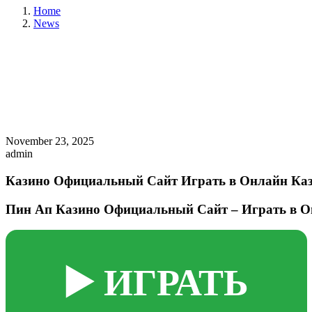
Home
News
November 23, 2025
admin
Казино Официальный Сайт Играть в Онлайн Каз
Пин Ап Казино Официальный Сайт – Играть в О
▶️ ИГРАТЬ