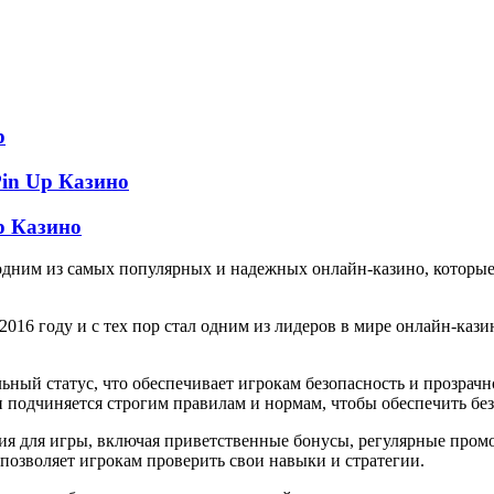
p
Pin Up Казино
p Казино
я одним из самых популярных и надежных онлайн-казино, которы
2016 году и с тех пор стал одним из лидеров в мире онлайн-кази
ьный статус, что обеспечивает игрокам безопасность и прозрачн
и подчиняется строгим правилам и нормам, чтобы обеспечить без
ия для игры, включая приветственные бонусы, регулярные промо
о позволяет игрокам проверить свои навыки и стратегии.