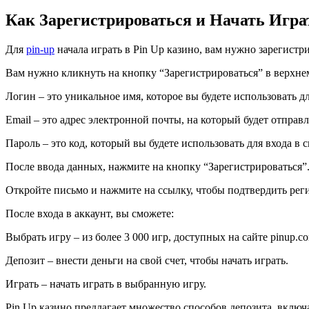
Как Зарегистрироваться и Начать Играт
Для
pin-up
начала играть в Pin Up казино, вам нужно зарегистри
Вам нужно кликнуть на кнопку “Зарегистрироваться” в верхне
Логин – это уникальное имя, которое вы будете использовать дл
Email – это адрес электронной почты, на который будет отпра
Пароль – это код, который вы будете использовать для входа в с
После ввода данных, нажмите на кнопку “Зарегистрироваться”
Откройте письмо и нажмите на ссылку, чтобы подтвердить реги
После входа в аккаунт, вы сможете:
Выбрать игру – из более 3 000 игр, доступных на сайте pinup.c
Депозит – внести деньги на свой счет, чтобы начать играть.
Играть – начать играть в выбранную игру.
Pin Up казино предлагает множество способов депозита, включ