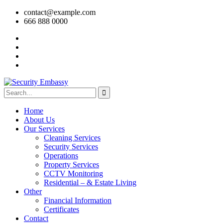
contact@example.com
666 888 0000
Home
About Us
Our Services
Cleaning Services
Security Services
Operations
Property Services
CCTV Monitoring
Residential – & Estate Living
Other
Financial Information
Certificates
Contact