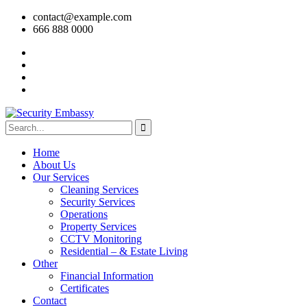
contact@example.com
666 888 0000
Home
About Us
Our Services
Cleaning Services
Security Services
Operations
Property Services
CCTV Monitoring
Residential – & Estate Living
Other
Financial Information
Certificates
Contact