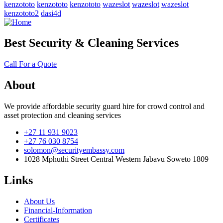
kenzototo
kenzototo
kenzototo
wazeslot
wazeslot
wazeslot
kenzototo2
dasi4d
Best Security & Cleaning Services
Call For a Quote
About
We provide affordable security guard hire for crowd control and
asset protection and cleaning services
+27 11 931 9023
+27 76 030 8754
solomon@securityembassy.com
1028 Mphuthi Street Central Western Jabavu Soweto 1809
Links
About Us
Financial-Information
Certificates