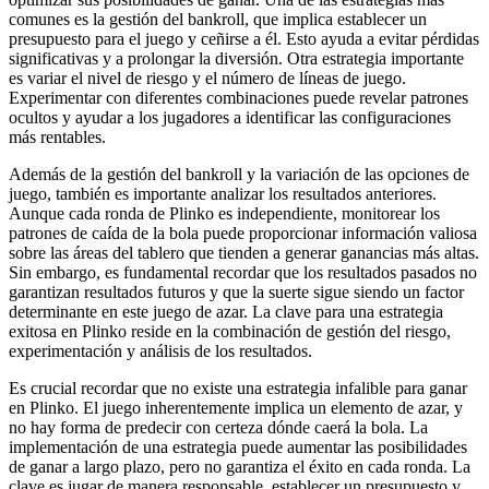
comunes es la gestión del bankroll, que implica establecer un
presupuesto para el juego y ceñirse a él. Esto ayuda a evitar pérdidas
significativas y a prolongar la diversión. Otra estrategia importante
es variar el nivel de riesgo y el número de líneas de juego.
Experimentar con diferentes combinaciones puede revelar patrones
ocultos y ayudar a los jugadores a identificar las configuraciones
más rentables.
Además de la gestión del bankroll y la variación de las opciones de
juego, también es importante analizar los resultados anteriores.
Aunque cada ronda de Plinko es independiente, monitorear los
patrones de caída de la bola puede proporcionar información valiosa
sobre las áreas del tablero que tienden a generar ganancias más altas.
Sin embargo, es fundamental recordar que los resultados pasados no
garantizan resultados futuros y que la suerte sigue siendo un factor
determinante en este juego de azar. La clave para una estrategia
exitosa en Plinko reside en la combinación de gestión del riesgo,
experimentación y análisis de los resultados.
Es crucial recordar que no existe una estrategia infalible para ganar
en Plinko. El juego inherentemente implica un elemento de azar, y
no hay forma de predecir con certeza dónde caerá la bola. La
implementación de una estrategia puede aumentar las posibilidades
de ganar a largo plazo, pero no garantiza el éxito en cada ronda. La
clave es jugar de manera responsable, establecer un presupuesto y