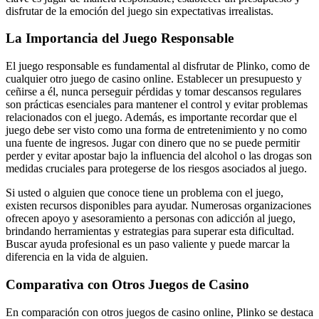
disfrutar de la emoción del juego sin expectativas irrealistas.
La Importancia del Juego Responsable
El juego responsable es fundamental al disfrutar de Plinko, como de
cualquier otro juego de casino online. Establecer un presupuesto y
ceñirse a él, nunca perseguir pérdidas y tomar descansos regulares
son prácticas esenciales para mantener el control y evitar problemas
relacionados con el juego. Además, es importante recordar que el
juego debe ser visto como una forma de entretenimiento y no como
una fuente de ingresos. Jugar con dinero que no se puede permitir
perder y evitar apostar bajo la influencia del alcohol o las drogas son
medidas cruciales para protegerse de los riesgos asociados al juego.
Si usted o alguien que conoce tiene un problema con el juego,
existen recursos disponibles para ayudar. Numerosas organizaciones
ofrecen apoyo y asesoramiento a personas con adicción al juego,
brindando herramientas y estrategias para superar esta dificultad.
Buscar ayuda profesional es un paso valiente y puede marcar la
diferencia en la vida de alguien.
Comparativa con Otros Juegos de Casino
En comparación con otros juegos de casino online, Plinko se destaca