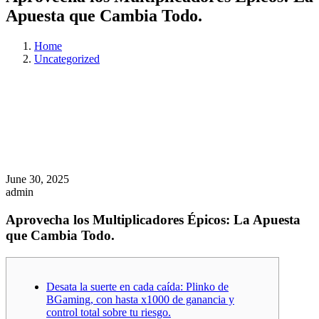
Apuesta que Cambia Todo.
Home
Uncategorized
June 30, 2025
admin
Aprovecha los Multiplicadores Épicos: La Apuesta
que Cambia Todo.
Desata la suerte en cada caída: Plinko de
BGaming, con hasta x1000 de ganancia y
control total sobre tu riesgo.