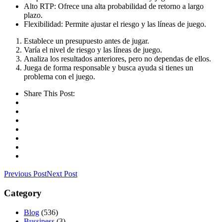
Alto RTP: Ofrece una alta probabilidad de retorno a largo
plazo.
Flexibilidad: Permite ajustar el riesgo y las líneas de juego.
Establece un presupuesto antes de jugar.
Varía el nivel de riesgo y las líneas de juego.
Analiza los resultados anteriores, pero no dependas de ellos.
Juega de forma responsable y busca ayuda si tienes un
problema con el juego.
Share This Post:
Previous Post
Next Post
Category
Blog
(536)
Bussiness
(3)