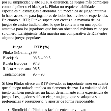
por su simplicidad y alto RTP. A diferencia de juegos más complejos
como el póker o el blackjack, Plinko no requiere habilidades
especiales ni estrategias elaboradas. Su mecánica de juego intuitiva
lo hace accesible para jugadores de todos los niveles de experiencia.
En cuanto al RTP, Plinko supera con creces a la mayoría de los
juegos de casino tradicionales, lo que lo convierte en una opción
atractiva para los jugadores que buscan obtener el máximo valor por
su dinero. La siguiente tabla muestra una comparativa de RTP entre
algunos juegos populares:
Juego
RTP (%)
Plinko (BGaming)
99
Blackjack
98.5 – 99.5
Ruleta Europea
97.3
Ruleta Americana
96.5
Tragamonedas
95 – 98
Si bien Plinko ofrece un RTP elevado, es importante tener en cuenta
que el juego todavía implica un elemento de azar. La volatilidad del
juego también puede ser un factor determinante en la experiencia de
juego. Los jugadores deben elegir un juego que se adapte a sus
preferencias y presupuesto, y apostar de forma responsable.
Simplicidad: Plinko es fácil de entender y jugar.