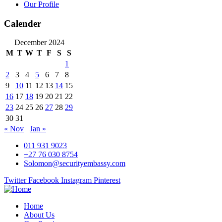
Our Profile
Calender
December 2024
M
T
W
T
F
S
S
1
2
3
4
5
6
7
8
9
10
11
12
13
14
15
16
17
18
19
20
21
22
23
24
25
26
27
28
29
30
31
« Nov
Jan »
011 931 9023
+27 76 030 8754
Solomon@securityembassy.com
Twitter
Facebook
Instagram
Pinterest
Home
About Us