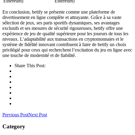
Ethereum)
Ethereum)
En conclusion, betify se présente comme une plateforme de
divertissement en ligne complète et attrayante. Grâce à sa vaste
sélection de jeux, ses paris sportifs dynamiques, ses avantages
exclusifs et ses mesures de sécurité rigoureuses, betify offre une
expérience de jeu de qualité supérieure pour les joueurs de tous les
niveaux. L’adaptabilité aux transactions en cryptomonnaies et le
système de fidélité innovant contribuent à faire de betify un choix
privilégié pour ceux qui recherchent l’excitation du jeu en ligne avec
une touche de modernité et de fiabilité.
Share This Post:
Previous Post
Next Post
Category