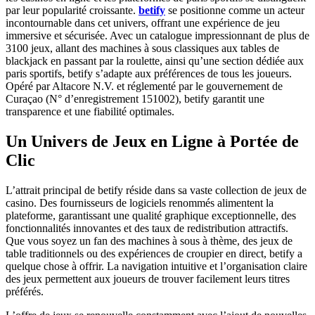
par leur popularité croissante.
betify
se positionne comme un acteur
incontournable dans cet univers, offrant une expérience de jeu
immersive et sécurisée. Avec un catalogue impressionnant de plus de
3100 jeux, allant des machines à sous classiques aux tables de
blackjack en passant par la roulette, ainsi qu’une section dédiée aux
paris sportifs, betify s’adapte aux préférences de tous les joueurs.
Opéré par Altacore N.V. et réglementé par le gouvernement de
Curaçao (N° d’enregistrement 151002), betify garantit une
transparence et une fiabilité optimales.
Un Univers de Jeux en Ligne à Portée de
Clic
L’attrait principal de betify réside dans sa vaste collection de jeux de
casino. Des fournisseurs de logiciels renommés alimentent la
plateforme, garantissant une qualité graphique exceptionnelle, des
fonctionnalités innovantes et des taux de redistribution attractifs.
Que vous soyez un fan des machines à sous à thème, des jeux de
table traditionnels ou des expériences de croupier en direct, betify a
quelque chose à offrir. La navigation intuitive et l’organisation claire
des jeux permettent aux joueurs de trouver facilement leurs titres
préférés.