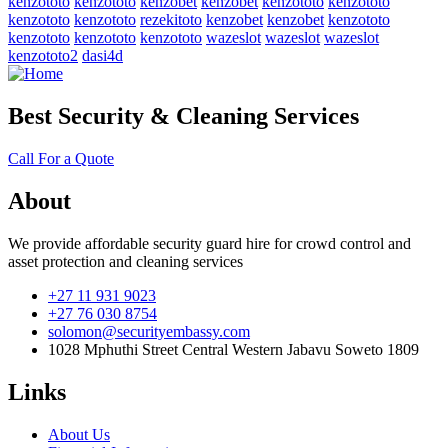
kenzototo
kenzototo
kenzobet
kenzobet
kenzototo
kenzototo
kenzototo
kenzototo
rezekitoto
kenzobet
kenzobet
kenzototo
kenzototo
kenzototo
kenzototo
wazeslot
wazeslot
wazeslot
kenzototo2
dasi4d
Best Security & Cleaning Services
Call For a Quote
About
We provide affordable security guard hire for crowd control and
asset protection and cleaning services
+27 11 931 9023
+27 76 030 8754
solomon@securityembassy.com
1028 Mphuthi Street Central Western Jabavu Soweto 1809
Links
About Us