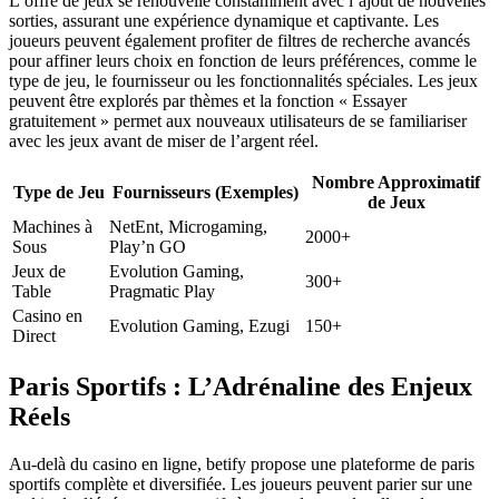
L’offre de jeux se renouvelle constamment avec l’ajout de nouvelles
sorties, assurant une expérience dynamique et captivante. Les
joueurs peuvent également profiter de filtres de recherche avancés
pour affiner leurs choix en fonction de leurs préférences, comme le
type de jeu, le fournisseur ou les fonctionnalités spéciales. Les jeux
peuvent être explorés par thèmes et la fonction « Essayer
gratuitement » permet aux nouveaux utilisateurs de se familiariser
avec les jeux avant de miser de l’argent réel.
Nombre Approximatif
Type de Jeu
Fournisseurs (Exemples)
de Jeux
Machines à
NetEnt, Microgaming,
2000+
Sous
Play’n GO
Jeux de
Evolution Gaming,
300+
Table
Pragmatic Play
Casino en
Evolution Gaming, Ezugi
150+
Direct
Paris Sportifs : L’Adrénaline des Enjeux
Réels
Au-delà du casino en ligne, betify propose une plateforme de paris
sportifs complète et diversifiée. Les joueurs peuvent parier sur une